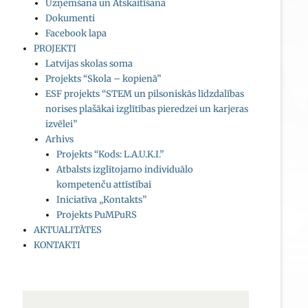
Uzņemšana un Atskaitīšana
Dokumenti
Facebook lapa
PROJEKTI
Latvijas skolas soma
Projekts “Skola – kopienā”
ESF projekts “STEM un pilsoniskās līdzdalības
norises plašākai izglītības pieredzei un karjeras
izvēlei”
Arhivs
Projekts “Kods: L.A.U.K.I.”
Atbalsts izglītojamo individuālo
kompetenču attīstībai
Iniciatīva „Kontakts”
Projekts PuMPuRS
AKTUALITĀTES
KONTAKTI