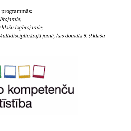
ās programmās:
lītojamie;
.klašu izglītojamie;
tidisciplinārajā jomā, kas domāta 5.-9.klašu