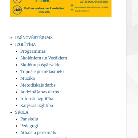
PAŠNOVĒRTĒJUMS
IZGLĪTĪBA
Programmas
Skolēniem un Vecākiem
Skolēnu pašpārvalde
Topošie pirmklasnieki
Mūzika
Metodiskais darbs
Audzināšanas darbs
Interešu izglītība
Karjeras izglītība
SKOLA
Par skolu
Pedagogi
Atbalsta personāls