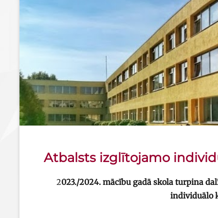
Atbalsts izglītojamo indivi
2
023./2024. mācību gadā skola turpina dalī
individuālo 