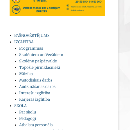
PAŠNOVĒRTĒJUMS
IZGLĪTĪBA
Programmas
Skolēniem un Vecākiem
Skolēnu pašpārvalde
Topošie pirmklasnieki
Mūzika
Metodiskais darbs
Audzināšanas darbs
Interešu izglītība
Karjeras izglītība
SKOLA
Par skolu
Pedagogi
Atbalsta personāls