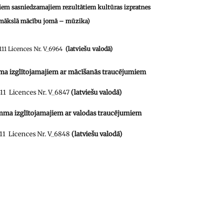
kiem sasniedzamajiem rezultātiem kultūras izpratnes
mākslā mācību jomā – mūzika)
11 Licences Nr. V_6964
(latviešu valodā)
ma izglītojamajiem
ar mācīšanās traucējumiem
1 Licences Nr. V_6847
(latviešu valodā)
amma izglītojamajiem ar valodas traucējumiem
1 Licences Nr. V_6848
(latviešu valodā)