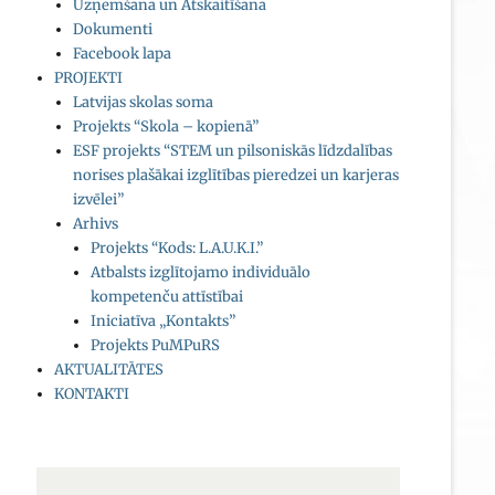
Uzņemšana un Atskaitīšana
Dokumenti
Facebook lapa
PROJEKTI
Latvijas skolas soma
Projekts “Skola – kopienā”
ESF projekts “STEM un pilsoniskās līdzdalības
norises plašākai izglītības pieredzei un karjeras
izvēlei”
Arhivs
Projekts “Kods: L.A.U.K.I.”
Atbalsts izglītojamo individuālo
kompetenču attīstībai
Iniciatīva „Kontakts”
Projekts PuMPuRS
AKTUALITĀTES
KONTAKTI