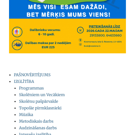
PAŠNOVĒRTĒJUMS
IZGLĪTĪBA
Programmas
Skolēniem un Vecākiem
Skolēnu pašpārvalde
Topošie pirmklasnieki
Mūzika
Metodiskais darbs
Audzināšanas darbs
Interešu izglītība