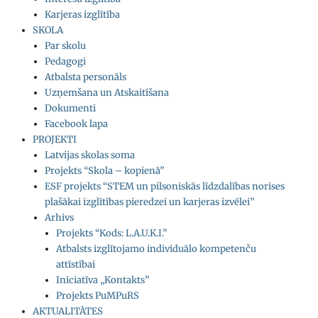
Karjeras izglītība
SKOLA
Par skolu
Pedagogi
Atbalsta personāls
Uzņemšana un Atskaitīšana
Dokumenti
Facebook lapa
PROJEKTI
Latvijas skolas soma
Projekts “Skola – kopienā”
ESF projekts “STEM un pilsoniskās līdzdalības norises
plašākai izglītības pieredzei un karjeras izvēlei”
Arhivs
Projekts “Kods: L.A.U.K.I.”
Atbalsts izglītojamo individuālo kompetenču
attīstībai
Iniciatīva „Kontakts”
Projekts PuMPuRS
AKTUALITĀTES