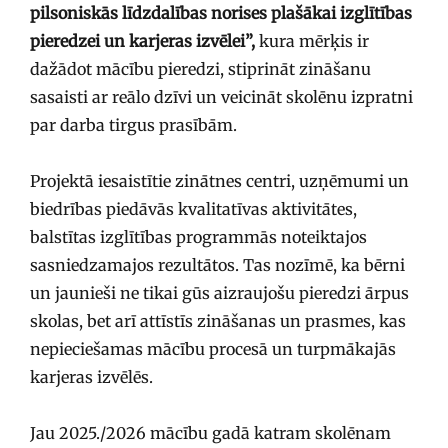
pilsoniskās līdzdalības norises plašākai izglītības
pieredzei un karjeras izvēlei”,
kura mērķis ir
dažādot mācību pieredzi, stiprināt zināšanu
sasaisti ar reālo dzīvi un veicināt skolēnu izpratni
par darba tirgus prasībām.
Projektā iesaistītie zinātnes centri, uzņēmumi un
biedrības piedāvās kvalitatīvas aktivitātes,
balstītas izglītības programmās noteiktajos
sasniedzamajos rezultātos. Tas nozīmē, ka bērni
un jaunieši ne tikai gūs aizraujošu pieredzi ārpus
skolas, bet arī attīstīs zināšanas un prasmes, kas
nepieciešamas mācību procesā un turpmākajās
karjeras izvēlēs.
Jau 2025./2026 mācību gadā katram skolēnam