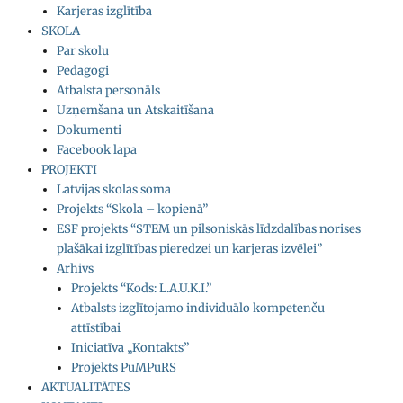
Karjeras izglītība
SKOLA
Par skolu
Pedagogi
Atbalsta personāls
Uzņemšana un Atskaitīšana
Dokumenti
Facebook lapa
PROJEKTI
Latvijas skolas soma
Projekts “Skola – kopienā”
ESF projekts “STEM un pilsoniskās līdzdalības norises
plašākai izglītības pieredzei un karjeras izvēlei”
Arhivs
Projekts “Kods: L.A.U.K.I.”
Atbalsts izglītojamo individuālo kompetenču
attīstībai
Iniciatīva „Kontakts”
Projekts PuMPuRS
AKTUALITĀTES