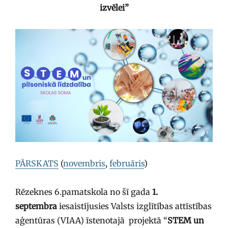
izvēlei”
PĀRSKATS
(
novembris
,
februāris
)
Rēzeknes 6.pamatskola no šī gada
1.
septembra
iesaistījusies Valsts izglītības attīstības
aģentūras (VIAA) īstenotajā projektā “
STEM un