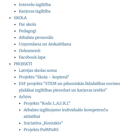
Interešu izglītība
Karjeras izglītība
SKOLA
Par skolu
Pedagogi
Atbalsta personāls
Uzņemšana un Atskaitīšana
Dokumenti
Facebook lapa
PROJEKTI
Latvijas skolas soma
Projekts “Skola – kopienā”
ESF projekts “STEM un pilsoniskās līdzdalības norises
plašākai izglītības pieredzei un karjeras izvēlei”
Arhivs
Projekts “Kods: L.A.U.K.I.”
Atbalsts izglītojamo individuālo kompetenču
attīstībai
Iniciatīva „Kontakts”
Projekts PuMPuRS