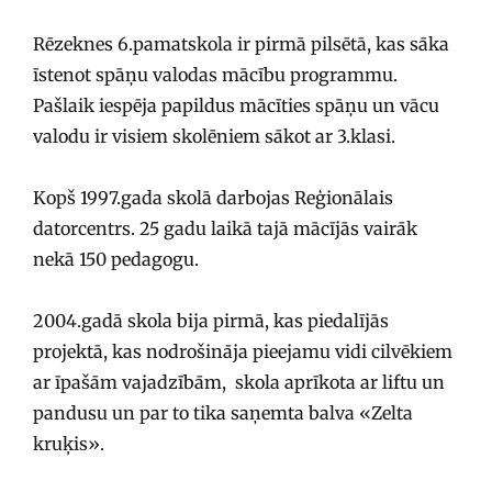
Rēzeknes 6.pamatskola ir pirmā pilsētā, kas sāka
īstenot spāņu valodas mācību programmu.
Pašlaik iespēja papildus mācīties spāņu un vācu
valodu ir visiem skolēniem sākot ar 3.klasi.
Kopš 1997.gada skolā darbojas Reģionālais
datorcentrs. 25 gadu laikā tajā mācījās vairāk
nekā 150 pedagogu.
2004.gadā skola bija pirmā, kas piedalījās
projektā, kas nodrošināja pieejamu vidi cilvēkiem
ar īpašām vajadzībām, skola aprīkota ar liftu un
pandusu un par to tika saņemta balva «Zelta
kruķis».