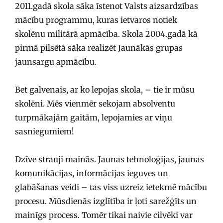
2011.gadā skola sāka īstenot Valsts aizsardzības
mācību programmu, kuras ietvaros notiek
skolēnu militārā apmācība. Skola 2004.gadā kā
pirmā pilsētā sāka realizēt Jaunākās grupas
jaunsargu apmācību.
Bet galvenais, ar ko lepojas skola, – tie ir mūsu
skolēni. Mēs vienmēr sekojam absolventu
turpmākajām gaitām, lepojamies ar viņu
sasniegumiem!
Dzīve strauji mainās. Jaunas tehnoloģijas, jaunas
komunikācijas, informācijas ieguves un
glabāšanas veidi – tas viss uzreiz ietekmē mācību
procesu. Mūsdienās izglītība ir ļoti sarežģīts un
mainīgs process. Tomēr tikai naivie cilvēki var