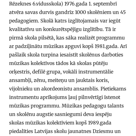
Rēzeknes 6.vidusskola) 1976.gada 1. septembrī
atvēra savas durvis gandrīz 1000 skolēniem un 45
pedagogiem. Skolā katrs izglītojamais var iegūt
kvalitatīvu un konkurētspējīgu izglītību. Tā ir
pirmā skola pilsētā, kas sāka realizēt programmu
ar padziļinātu mūzikas apguvi kopš 1981.gada. Arī
pašlaik skola turpina iesaistīt skolēnus darboties
mūzikas kolektīvos tādos kā skolas pūtēju
orķestris, defilē grupa, vokāli instrumentālie
ansambļi, zēnu, meiteņu un jauktais koris,
vijolnieku un akordeonistu ansamblis. Pietiekams
instrumentu aprīkojums ļauj pilnvērtīgi īstenot
mūzikas programmu. Mūzikas pedagogu talants
un skolēnu augstie sasniegumi deva iespēju
skolas mūzikas kolektīviem kopš 1989.gada
piedalīties Latvijas skolu jaunatnes Dziesmu un