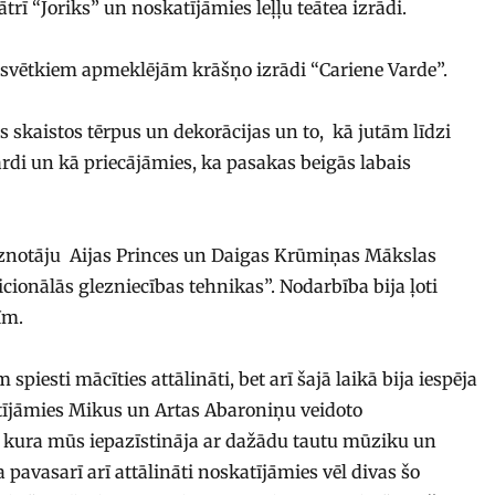
trī “Joriks” un noskatījāmies leļļu teātea izrādi.
ssvētkiem apmeklējām krāšņo izrādi “Cariene Varde”.
s skaistos tērpus un dekorācijas un to, kā jutām līdzi
rdi un kā priecājāmies, ka pasakas beigās labais
leznotāju Aijas Princes un Daigas Krūmiņas Mākslas
cionālās glezniecības tehnikas”. Nodarbība bija ļoti
īm.
piesti mācīties attālināti, bet arī šajā laikā bija iespēja
atījāmies Mikus un Artas Abaroniņu veidoto
, kura mūs iepazīstināja ar dažādu tautu mūziku un
avasarī arī attālināti noskatījāmies vēl divas šo