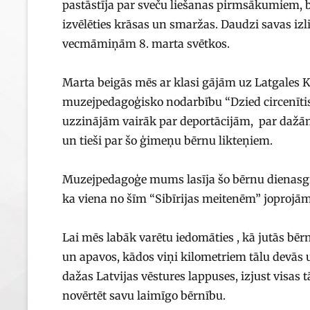
pastāstīja par sveču liešanas pirmsākumiem, b
izvēlēties krāsas un smaržas. Daudzi savas i
vecmāmiņām 8. marta svētkos.
Marta beigās mēs ar klasi gājām uz Latgales 
muzejpedagoģisko nodarbību “Dzied circenītis 
uzzinājām vairāk par deportācijām, par dažām
un tieši par šo ģimeņu bērnu likteņiem.
Muzejpedagoģe mums lasīja šo bērnu dienasg
ka viena no šīm “Sibīrijas meitenēm” joprojām
Lai mēs labāk varētu iedomāties , kā jutās bērn
un apavos, kādos viņi kilometriem tālu devās 
dažas Latvijas vēstures lappuses, izjust visas t
novērtēt savu laimīgo bērnību.