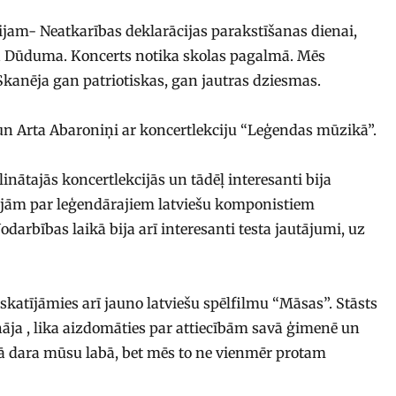
jam- Neatkarības deklarācijas parakstīšanas dienai,
ūta Dūduma. Koncerts notika skolas pagalmā. Mēs
. Skanēja gan patriotiskas, gan jautras dziesmas.
n Arta Abaroniņi ar koncertlekciju “Leģendas mūzikā”.
inātajās koncertlekcijās un tādēļ interesanti bija
nājām par leģendārajiem latviešu komponistiem
arbības laikā bija arī interesanti testa jautājumi, uz
katījāmies arī jauno latviešu spēlfilmu “Māsas”. Stāsts
ja , lika aizdomāties par attiecībām savā ģimenē un
ā dara mūsu labā, bet mēs to ne vienmēr protam