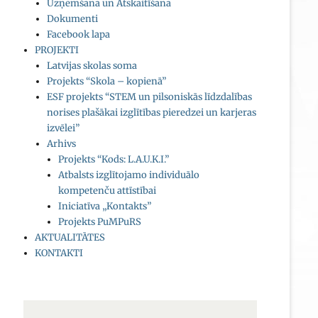
Uzņemšana un Atskaitīšana
Dokumenti
Facebook lapa
PROJEKTI
Latvijas skolas soma
Projekts “Skola – kopienā”
ESF projekts “STEM un pilsoniskās līdzdalības
norises plašākai izglītības pieredzei un karjeras
izvēlei”
Arhivs
Projekts “Kods: L.A.U.K.I.”
Atbalsts izglītojamo individuālo
kompetenču attīstībai
Iniciatīva „Kontakts”
Projekts PuMPuRS
AKTUALITĀTES
KONTAKTI