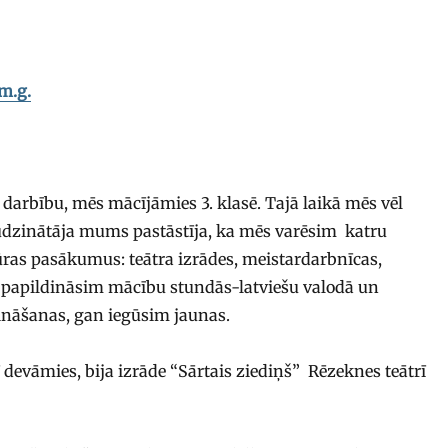
m.g.
darbību, mēs mācījāmies 3. klasē. Tajā laikā mēs vēl
 audzinātāja mums pastāstīja, ka mēs varēsim katru
ūras pasākumus: teātra izrādes, meistardarbnīcas,
 papildināsim mācību stundās-latviešu valodā un
zināšanas, gan iegūsim jaunas.
evāmies, bija izrāde “Sārtais ziediņš” Rēzeknes teātrī