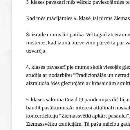
3. klases pavasarī mēs vēlreiz paviesojāmies teā
Kad mēs mācījāmies 4. klasē, īsi pirms Ziema
Šī izrāde mums ļiti patika. Vēl tagad atceramie
meitenei, kad ļaunā burve viņu pārvērta par va
uzvarēja.
4. klases pavasarī pie mums skolā viesojās g
studija ar nodarbību “Tradicionālās un netradi
aizraujoša.Mēs gleznojām ar krāsainām smilt
5. klases sākumā Covid 19 pandēmijas dēļ bijām s
baudīt pasākumus.Ar interesi attālināti nosk
koncertlekciju “Ziemassvētki apkārt pasaulei”
Ziemassvētku tradīcijām. Tā paša mācību gada p