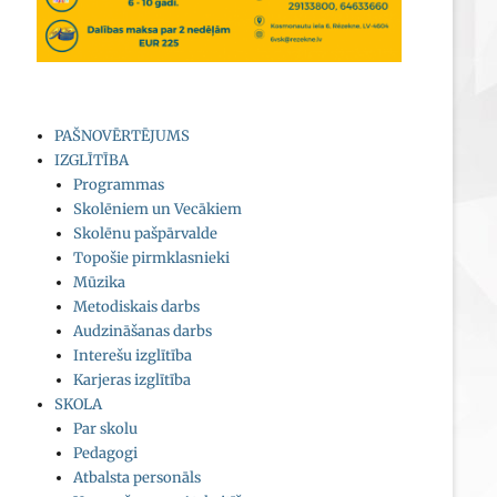
PAŠNOVĒRTĒJUMS
IZGLĪTĪBA
Programmas
Skolēniem un Vecākiem
Skolēnu pašpārvalde
Topošie pirmklasnieki
Mūzika
Metodiskais darbs
Audzināšanas darbs
Interešu izglītība
Karjeras izglītība
SKOLA
Par skolu
Pedagogi
Atbalsta personāls