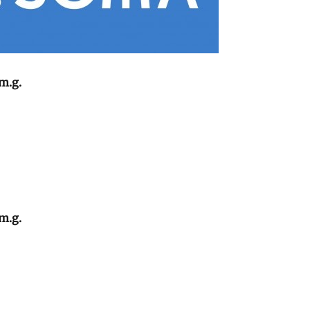
m.g.
m.g.