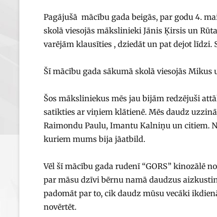
Pagājušā mācību gada beigās, par godu 4. mai
skolā viesojās mākslinieki Jānis Ķirsis un R
varējām klausīties , dziedāt un pat dejot līdzi
Šī mācību gada sākumā skolā viesojās Mikus u
Šos māksliniekus mēs jau bijām redzējuši attāl
satikties ar viņiem klātienē. Mēs daudz uzzi
Raimondu Paulu, Imantu Kalniņu un citiem. Nod
kuriem mums bija jāatbild.
Vēl šī mācību gada rudenī “GORS” kinozālē nos
par māsu dzīvi bērnu namā daudzus aizkustinā
padomāt par to, cik daudz mūsu vecāki ikdien
novērtēt.