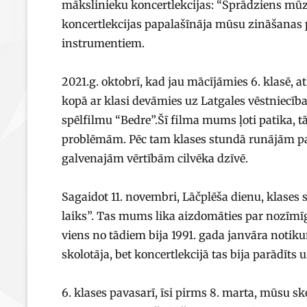
mākslinieku koncertlekcijas: “Sprādziens mūzik
koncertlekcijas papalašīnāja mūsu zināšanas 
instrumentiem.
2021.g. oktobrī, kad jau mācījāmies 6. klasē,
kopā ar klasi devāmies uz Latgales vēstniecība
spēlfilmu “Bedre”.Šī filma mums ļoti patika, 
problēmām. Pēc tam klases stundā runājām par 
galvenajām vērtībām cilvēka dzīvē.
Sagaidot 11. novembri, Lāčplēša dienu, klases
laiks”. Tas mums lika aizdomāties par nozīmī
viens no tādiem bija 1991. gada janvāra notik
skolotāja, bet koncertlekcijā tas bija parādīts
6. klases pavasarī, īsi pirms 8. marta, mūsu 