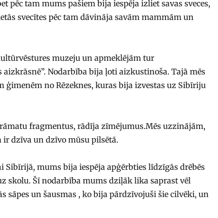
et pēc tam mums pašiem bija iespēja izliet savas sveces,
zlietās svecītes pēc tam dāvināja savām mammām un
Kultūrvēstures muzeju un apmeklējām tur
aizkrāsnē”. Nodarbība bija ļoti aizkustinoša. Tajā mēs
 ģimenēm no Rēzeknes, kuras bija izvestas uz Sibīriju
rāmatu fragmentus, rādīja zīmējumus.Mēs uzzinājām,
 ir dzīva un dzīvo mūsu pilsētā.
i Sibīrijā, mums bija iespēja apģērbties līdzīgās drēbēs
uz skolu. Šī nodarbība mums dziļāk lika saprast vēl
ās sāpes un šausmas , ko bija pārdzīvojuši šie cilvēki, un