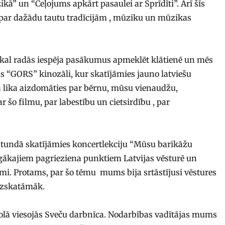
ā” un “Ceļojums apkārt pasaulei ar Sprīdīti”. Arī šīs
par dažādu tautu tradīcijām , mūziku un mūzikas
 atkal radās iespēja pasākumus apmeklēt klātienē un mēs
s “GORS” kinozāli, kur skatījāmies jauno latviešu
tā lika aizdomāties par bērnu, mūsu vienaudžu,
šo filmu, par labestību un cietsirdību , par
 stundā skatījāmies koncertlekciju “Mūsu barikāžu
gākajiem pagrieziena punktiem Latvijas vēsturē un
umi. Protams, par šo tēmu mums bija srtāstījusi vēstures
 uzskatāmāk.
skolā viesojās Sveču darbnīca. Nodarbības vadītājas mums