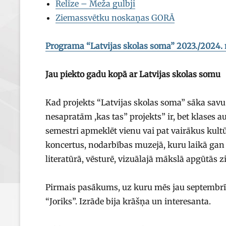
Relīze – Meža gulbji
Ziemassvētku noskaņas GORĀ
Programa “Latvijas skolas soma” 2023./2024. 
Jau piekto gadu kopā ar Latvijas skolas somu
Kad projekts “Latvijas skolas soma” sāka savu 
nesapratām ,kas tas” projekts” ir, bet klases
semestri apmeklēt vienu vai pat vairākus kult
koncertus, nodarbības muzejā, kuru laikā gan
literatūrā, vēsturē, vizuālajā mākslā apgūtās 
Pirmais pasākums, uz kuru mēs jau septembrī d
“Joriks”. Izrāde bija krāšņa un interesanta.