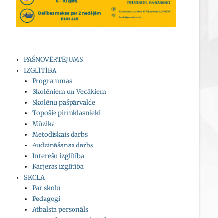
PAŠNOVĒRTĒJUMS
IZGLĪTĪBA
Programmas
Skolēniem un Vecākiem
Skolēnu pašpārvalde
Topošie pirmklasnieki
Mūzika
Metodiskais darbs
Audzināšanas darbs
Interešu izglītība
Karjeras izglītība
SKOLA
Par skolu
Pedagogi
Atbalsta personāls