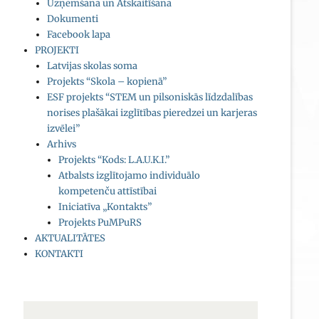
Uzņemšana un Atskaitīšana
Dokumenti
Facebook lapa
PROJEKTI
Latvijas skolas soma
Projekts “Skola – kopienā”
ESF projekts “STEM un pilsoniskās līdzdalības
norises plašākai izglītības pieredzei un karjeras
izvēlei”
Arhivs
Projekts “Kods: L.A.U.K.I.”
Atbalsts izglītojamo individuālo
kompetenču attīstībai
Iniciatīva „Kontakts”
Projekts PuMPuRS
AKTUALITĀTES
KONTAKTI